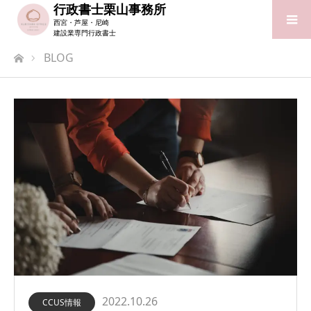
行政書士栗山事務所
西宮・芦屋・尼崎
建設業専門行政書士
ホーム
BLOG
2022.10.26
CCUS情報